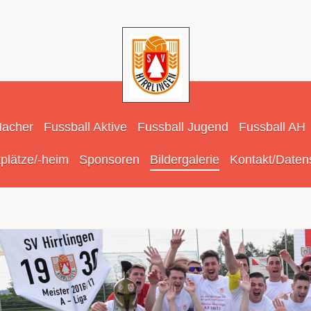
Macher
Fussball Aktive
Fussball Jugend
Fussball AH
plätze/-heim
Sponsoren
Bildergalerie
Kontakt/Daten