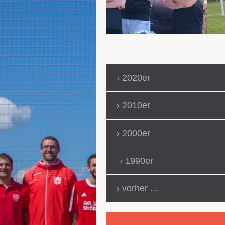
2020er
2010er
2000er
1990er
vorher ...