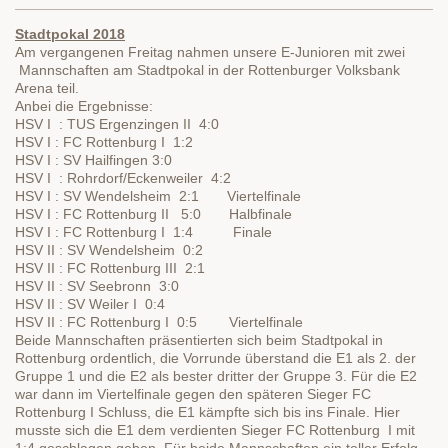
Stadtpokal 2018
Am vergangenen Freitag nahmen unsere E-Junioren mit zwei
Mannschaften am Stadtpokal in der Rottenburger Volksbank
Arena teil.
Anbei die Ergebnisse:
HSV I : TUS Ergenzingen II 4:0
HSV I : FC Rottenburg I 1:2
HSV I : SV Hailfingen 3:0
HSV I : Rohrdorf/Eckenweiler 4:2
HSV I : SV Wendelsheim 2:1 Viertelfinale
HSV I : FC Rottenburg II 5:0 Halbfinale
HSV I : FC Rottenburg I 1:4 Finale
HSV II : SV Wendelsheim 0:2
HSV II : FC Rottenburg III 2:1
HSV II : SV Seebronn 3:0
HSV II : SV Weiler I 0:4
HSV II : FC Rottenburg I 0:5 Viertelfinale
Beide Mannschaften präsentierten sich beim Stadtpokal in
Rottenburg ordentlich, die Vorrunde überstand die E1 als 2. der
Gruppe 1 und die E2 als bester dritter der Gruppe 3. Für die E2
war dann im Viertelfinale gegen den späteren Sieger FC
Rottenburg I Schluss, die E1 kämpfte sich bis ins Finale. Hier
musste sich die E1 dem verdienten Sieger FC Rottenburg I mit
1:4 geschlagen geben. Für beide Mannschaften ein toller Erfolg,