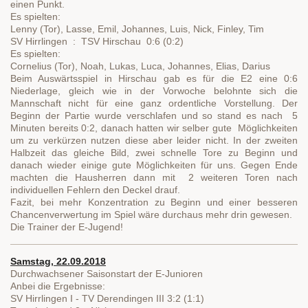
einen Punkt.
Es spielten:
Lenny (Tor), Lasse, Emil, Johannes, Luis, Nick, Finley, Tim
SV Hirrlingen : TSV Hirschau 0:6 (0:2)
Es spielten:
Cornelius (Tor), Noah, Lukas, Luca, Johannes, Elias, Darius
Beim Auswärtsspiel in Hirschau gab es für die E2 eine 0:6
Niederlage, gleich wie in der Vorwoche belohnte sich die
Mannschaft nicht für eine ganz ordentliche Vorstellung. Der
Beginn der Partie wurde verschlafen und so stand es nach 5
Minuten bereits 0:2, danach hatten wir selber gute Möglichkeiten
um zu verkürzen nutzen diese aber leider nicht. In der zweiten
Halbzeit das gleiche Bild, zwei schnelle Tore zu Beginn und
danach wieder einige gute Möglichkeiten für uns. Gegen Ende
machten die Hausherren dann mit 2 weiteren Toren nach
individuellen Fehlern den Deckel drauf.
Fazit, bei mehr Konzentration zu Beginn und einer besseren
Chancenverwertung im Spiel wäre durchaus mehr drin gewesen.
Die Trainer der E-Jugend!
Samstag, 22.09.2018
Durchwachsener Saisonstart der E-Junioren
Anbei die Ergebnisse:
SV Hirrlingen I - TV Derendingen III 3:2 (1:1)