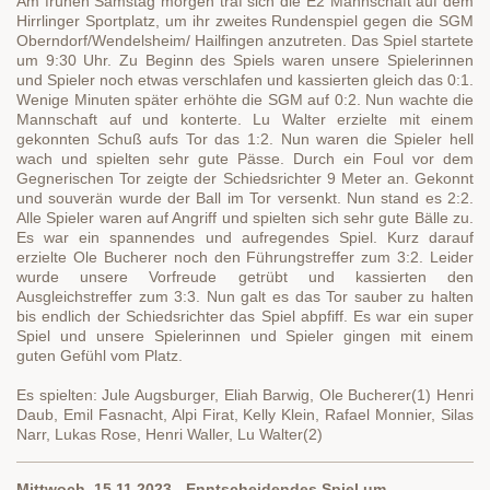
Am frühen Samstag morgen traf sich die E2 Mannschaft auf dem
Hirrlinger Sportplatz, um ihr zweites Rundenspiel gegen die SGM
Oberndorf/Wendelsheim/ Hailfingen anzutreten. Das Spiel startete
um 9:30 Uhr. Zu Beginn des Spiels waren unsere Spielerinnen
und Spieler noch etwas verschlafen und kassierten gleich das 0:1.
Wenige Minuten später erhöhte die SGM auf 0:2. Nun wachte die
Mannschaft auf und konterte. Lu Walter erzielte mit einem
gekonnten Schuß aufs Tor das 1:2. Nun waren die Spieler hell
wach und spielten sehr gute Pässe. Durch ein Foul vor dem
Gegnerischen Tor zeigte der Schiedsrichter 9 Meter an. Gekonnt
und souverän wurde der Ball im Tor versenkt. Nun stand es 2:2.
Alle Spieler waren auf Angriff und spielten sich sehr gute Bälle zu.
Es war ein spannendes und aufregendes Spiel. Kurz darauf
erzielte Ole Bucherer noch den Führungstreffer zum 3:2. Leider
wurde unsere Vorfreude getrübt und kassierten den
Ausgleichstreffer zum 3:3. Nun galt es das Tor sauber zu halten
bis endlich der Schiedsrichter das Spiel abpfiff. Es war ein super
Spiel und unsere Spielerinnen und Spieler gingen mit einem
guten Gefühl vom Platz.
Es spielten: Jule Augsburger, Eliah Barwig, Ole Bucherer(1) Henri
Daub, Emil Fasnacht, Alpi Firat, Kelly Klein, Rafael Monnier, Silas
Narr, Lukas Rose, Henri Waller, Lu Walter(2)
Mittwoch, 15.11.2023 - Enntscheidendes Spiel um