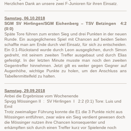
Herzlichen Dank an unsere zwei F-Junioren für ihren Einsatz.
Samstag, 06.10.2018
SGM SV Hirrlingen/SGM Eichenberg – TSV Betzingen 4:2
(0:0)
Späte Tore führen zum ersten Sieg und drei Punkten in der neuen
Runde. Ein ausgeglichenes Spiel mit Chancen auf beiden Seiten
schaffte man am Ende durch viel Einsatz, für sich zu entscheiden.
Ein 0:1-Rückstand wurde durch Leon ausgeglichen, durch Simon
gedreht, mit seinem zweiten Treffer ausgebaut und durch Elias
gefestigt. In der letzten Minute musste man noch den zweiten
Gegentreffer hinnehmen. Jetzt gilt es weiter gegen Gegner auf
Augenhöhe, wichtige Punkte zu holen, um den Anschluss ans
Tabellenmittelfeld zu halten.
Samstag, 29.09.2018
Anbei die Ergebnisse vom Wochenende
Spvgg Mössingen II : SV Hirrlingen I 2:2 (0:1) Tore: Luis und
Emil
Trotz zweimaliger Führung konnte die E1 die 3 Punkte nicht aus
Mössingen entführen, zwar wäre ein Sieg verdient gewesen doch
die Mössinger nutzen ihre Chancen konsequenter und
erkämpften sich durch einen Treffer kurz vor Spielende noch