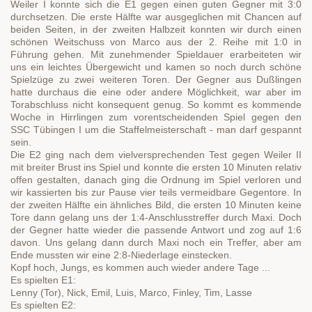
Weiler I konnte sich die E1 gegen einen guten Gegner mit 3:0
durchsetzen. Die erste Hälfte war ausgeglichen mit Chancen auf
beiden Seiten, in der zweiten Halbzeit konnten wir durch einen
schönen Weitschuss von Marco aus der 2. Reihe mit 1:0 in
Führung gehen. Mit zunehmender Spieldauer erarbeiteten wir
uns ein leichtes Übergewicht und kamen so noch durch schöne
Spielzüge zu zwei weiteren Toren. Der Gegner aus Dußlingen
hatte durchaus die eine oder andere Möglichkeit, war aber im
Torabschluss nicht konsequent genug. So kommt es kommende
Woche in Hirrlingen zum vorentscheidenden Spiel gegen den
SSC Tübingen I um die Staffelmeisterschaft - man darf gespannt
sein.
Die E2 ging nach dem vielversprechenden Test gegen Weiler II
mit breiter Brust ins Spiel und konnte die ersten 10 Minuten relativ
offen gestalten, danach ging die Ordnung im Spiel verloren und
wir kassierten bis zur Pause vier teils vermeidbare Gegentore. In
der zweiten Hälfte ein ähnliches Bild, die ersten 10 Minuten keine
Tore dann gelang uns der 1:4-Anschlusstreffer durch Maxi. Doch
der Gegner hatte wieder die passende Antwort und zog auf 1:6
davon. Uns gelang dann durch Maxi noch ein Treffer, aber am
Ende mussten wir eine 2:8-Niederlage einstecken.
Kopf hoch, Jungs, es kommen auch wieder andere Tage ...
Es spielten E1:
Lenny (Tor), Nick, Emil, Luis, Marco, Finley, Tim, Lasse
Es spielten E2: