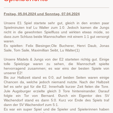
Freitag, 05.04.2024 und Sonntag, 07.04.2024
Unsere E1 Spiel startete sehr gut, gleich in den ersten paar
Spielminuten traf Lu Walter zum 1:0. Jedoch kamen die Jungs
nicht in die gewohnten Spielfluss und wirkten etwas müde, so
dass zum Schluss beide Mannschaften mit einem 1:1 gut versorgt
waren.
Es spielten: Felix Biesinger,Ole Bucherer, Henri Daub, Jonas
Saile, Tom Saile, Maximillian Seibt, Lu Walter(1)
Unsere Mädels & Jungs von der E2 starteten richtig gut. Einige
tolle Spielzüge waren zu sehen, die Mannschaft spielte
hervorragend zusammen; es war eins der besten Spiele von
unserer E2!
Bis zur Halbzeit stand es 0:0, auf beiden Seiten waren einige
Chancen da, welche jedoch niemand nutzte. Nach der Halbzeit
lief es sehr gut für die E2. Innerhalb kurzer Zeit fielen die Tore.
Jule Augsburger erzielte gleich 3 Tore hintereinander. Darauf
folgte ein Tor von Bernard. Ðurch ein Eigentor des SV
Wachendorf stand es dann 5:0. Kurz vor Ende des Spiels traf
dann der SV Wachendorf zum 5:1.
Es war ein super Spiel und die Spieler und Spielerinnen haben