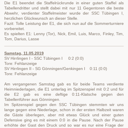
Die E1 beendet die Staffelrückrunde in einer guten Staffel als
Tabellendritter und stellt dabei mit nur 11 Gegentoren die beste
Abwehr, verdienter Staffelmeister wurde der SSC Tübingen I,
herzlichen Glückwunsch an dieser Stelle.
Fazit: Tolle Leistung der E1, die sich nun auf die Sommerturniere
vorbereitet.
Es spielten E1: Lenny (Tor), Nick, Emil, Luis, Marco, Finley, Tim,
Tom, Darius, Lasse
Samstag, 11.05.2019
SV Hirrlingen I - SSC Tübingen I 0:2 (0:0)
Tore: Fehlanzeige
SV Hirrlingen II - SG Gönningen/Genkingen I 0:11 (0:0)
Tore: Fehlanzeige
Am vergangenen Samstag gab es für beide Teams verdiente
Heimniederlagen, die E1 unterlag im Spitzenspiel mit 0:2 und für
die E2 gab es eine deftige 0:11-Klatsche gegen den
Tabellenführer aus Gönningen.
Im Spitzenspiel gegen den SSC Tübingen stemmten wir uns
lange gegen eine Niederlage, schon in der ersten Halbzeit waren
die Gäste überlegen, aber mit etwas Glück und einer guten
Defensive ging es mit einem 0:0 in die Pause. Nach der Pause
erhöhte der Gast den Druck und so war es nur eine Frage der