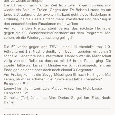
der Vorwoche anknüpfen.
Die E1 verlor nach langer Zeit trotz zweimaliger Führung mal
wieder ein Spiel im Freien. Gegen den TV Belsen I stand es am
Ende 2:3, aufgrund der zweiten Halbzeit geht diese Niederlage in
Ordnung, da die Gäste einfach mehr investierten und den Sieg in
den entscheidenden Situationen mehr wollten.
Am kommenden Freitag steht bereits das nächste Heimspiel
gegen die SG Wendelsheim/Oberndorf auf dem Programm. Mal
sehen, ob die Wiedergutmachung gelingt?
Die E2 verlor gegen den TSV Lustnau III ebenfalls trotz 1:0-
Führung mit 1:9. Nach ordentlichem Beginn gerieten wir durch 3
schnelle Gegentore ins Hintertreffen. Danach war die Mannschaft
völlig von der Rolle, so dass es mit 1:6 in die Pause ging. Die
zweite Hälfte war bis zehn Minuten vor Schluss ausgeglichen, am
Ende gab es dann aber doch noch einmal 3 Gegentore.
Am Freitag kommt die Spvgg Mössingen III nach Hirrlingen. Mal
sehen, ob wir es schaffen, die Punkte am Platz zu behalten?
Es spielten E1:
Lenny (Tor), Tom, Emil, Luis, Marco, Finley, Tim, Nick, Lasse
Es spielten E2:
Cornelius (Tor), Johannes, Max, Darius, Sergej, Ian, Elias, Noah,
Daniel
Samstag, 23.03.2019