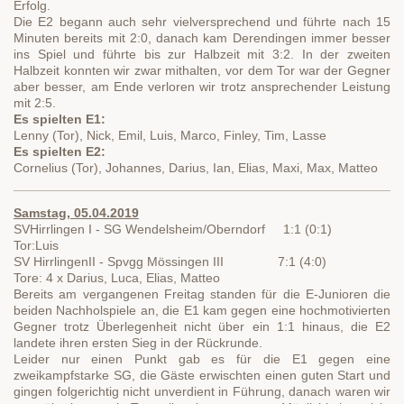
Erfolg.
Die E2 begann auch sehr vielversprechend und führte nach 15
Minuten bereits mit 2:0, danach kam Derendingen immer besser
ins Spiel und führte bis zur Halbzeit mit 3:2. In der zweiten
Halbzeit konnten wir zwar mithalten, vor dem Tor war der Gegner
aber besser, am Ende verloren wir trotz ansprechender Leistung
mit 2:5.
Es spielten E1:
Lenny (Tor), Nick, Emil, Luis, Marco, Finley, Tim, Lasse
Es spielten E2:
Cornelius (Tor), Johannes, Darius, Ian, Elias, Maxi, Max, Matteo
Samstag, 05.04.2019
SVHirrlingen I - SG Wendelsheim/Oberndorf 1:1 (0:1)
Tor:Luis
SV HirrlingenII - Spvgg Mössingen III 7:1 (4:0)
Tore: 4 x Darius, Luca, Elias, Matteo
Bereits am vergangenen Freitag standen für die E-Junioren die
beiden Nachholspiele an, die E1 kam gegen eine hochmotivierten
Gegner trotz Überlegenheit nicht über ein 1:1 hinaus, die E2
landete ihren ersten Sieg in der Rückrunde.
Leider nur einen Punkt gab es für die E1 gegen eine
zweikampfstarke SG, die Gäste erwischten einen guten Start und
gingen folgerichtig nicht unverdient in Führung, danach waren wir