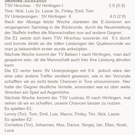
TSV Hirschau : SV Hirrlingen I 1:9 (0:3)
Tore: Nick, Luis 2x, Lasse 3x, Finley, Emil, Tom
SV Unterjesingen : SV Hirrlingen II 4:0 (2:0)
Nach der Absage letzte Woche starteten die E-Junioren am
vergangenen Samstag in die Rückrunde, durch die Neueinteilung
der Staffeln treffen die Mannschaften nun auf andere Gegner.
Die E1 setzte sich beim TSV Hirschau souverän mit 9:1 durch
und konnte direkt an die tollen Leistungen der Qualivorrunde wo
man ja bekanntlich erster wurde anknüpfen.
Nächste Woche kommt der TV Belsen I nach Hirrlingen, man darf
gespannt sein, ob die Mannschaft auch hier ihre Leistung abrufen
kann.
Die E2 verlor beim SV Unterjesingen mit 0:4 jedoch wäre der
eine oder andere Treffer verdient gewesen, wie in der Vorrunde
schafften wir es nicht beste Chancen in Tore umzumünzen. Hier
hatte der Gegner deutliche Vorteile, ansonsten war es über weite
Strecken ein Spiel auf Augenhöhe.
Nächste Woche kommt der TSV Lustnau III nach Hirrlingen, mal
sehen ob wir es schaffen, unsere Chancen besser zu nutzen.
Es spielten E1:
Lenny (Tor), Tom, Emil, Luis, Marco, Finley, Tim, Nick, Lasse
Es spielten E2:
Cornelius (Tor), Johannes, Max, Darius, Sergej, Ian, Elias, Noah,
Luca