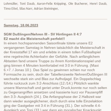
Lohmüller, Toni Daub, Aaron-Felix Knipping, Ole Bucherer, Henri Daub,
Timo Eitel, Silas Narr, Adrian Steininger,
Samstag, 18.06.2023
SGM Dußlingen/Nehren III - SV Hirrlingen II 4:7
E2 macht die Meisterschaft perfekt!!
In einem hochspannenden Saisonfinale tütete unsere E2
vergangenen Samstag in Nehren tatsächlich die Meisterschaft in
der Kreisstaffel 17 ein und erlebte in einem tollen Fußballspiel
eine regelrechte Achterbahn der Gefühle. Nach anfänglichem
Abtasten fand unsere Truppe zu ihrem Kombinationsspiel und
ging binnen 4 Minuten komfortabel mit 3:0 in Führung. (Maxi
6.+7. / Jonas 10.). Das Spiel zu gewinnen schien nur noch
Formsache zu sein, doch der Tabellenzweite Nehren/Dußlingen III
wechselte stark ein und Blas zur Aufholjagd. Ein Doppelschlag
führte ruckzuck zum 3:2-Anschluss (12./14.) Plötzlich wankte
unsere Mannschaft und geriet unter Druck,konnte nur noch selten
zu Gegenangriffen ansetzen und kassierte kurz vor Pausenpfiff
den 3:3- Ausgleich (24.). Die Anfangsphase der 2.Halbzeit war
dann wieder ausgeglichener, doch durch eine tolle Einzelaktion
ging der Gastgeber mit 3:4 in Führung (31.). Der schnelle 4:4-
Ausgleich von Toni (33.) war dann ein moralischer Knackpunkt,