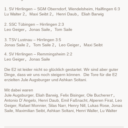
1. SV Hirrlingen – SGM Oberndorf, Wendelsheim, Hailfingen 6:3

Lu Walter 2
, 
Maxi Seibt 2
, 
Henri Daub
, 
2. SSC Tübingen – Hirrlingen 2:3

Leo Geiger
, 
Jonas Saile
, 
Tom Saile
3
. TSV Lustnau – Hirrlingen 3:5

Jonas Saile 2
, 
Tom Saile 2
, 
Leo Geiger
, 
Maxi Seibt
4. SV Hirrlingen – Remmingsheim 2:2

Leo Geiger
, 
Jonas Saile
Die E2 ist leider nicht so glücklich gestartet. Wir sind aber guter 
Dinge, dass wir uns noch steigern können.
Die Tore für die E2 
erzielten Jule Augsburger und Ashkan Soltani.
Mit dabei waren

Jule Augsburger, Eliah Barwig, Felix Bisinger, 
Ole Bucherer
r, 
Antonio D´Angelo, Henri Daub, Emil Faßnacht, Alperen Firat, Leo 
Geiger, Rafael Monnier, Silas Narr, Henry Nill, Lukas Rose, Jonas 
Saile, Maximilian Seibt, Ashkan Soltani, Henri Waller, Lu Walter