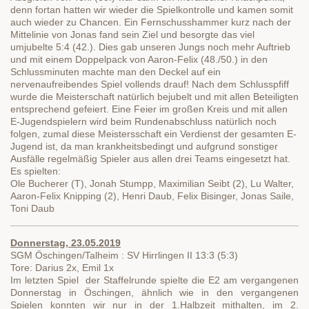
denn fortan hatten wir wieder die Spielkontrolle und kamen somit
auch wieder zu Chancen. Ein Fernschusshammer kurz nach der
Mittelinie von Jonas fand sein Ziel und besorgte das viel
umjubelte 5:4 (42.). Dies gab unseren Jungs noch mehr Auftrieb
und mit einem Doppelpack von Aaron-Felix (48./50.) in den
Schlussminuten machte man den Deckel auf ein
nervenaufreibendes Spiel vollends drauf! Nach dem Schlusspfiff
wurde die Meisterschaft natürlich bejubelt und mit allen Beteiligten
entsprechend gefeiert. Eine Feier im großen Kreis und mit allen
E-Jugendspielern wird beim Rundenabschluss natürlich noch
folgen, zumal diese Meistersschaft ein Verdienst der gesamten E-
Jugend ist, da man krankheitsbedingt und aufgrund sonstiger
Ausfälle regelmäßig Spieler aus allen drei Teams eingesetzt hat.
Es spielten:
Ole Bucherer (T), Jonah Stumpp, Maximilian Seibt (2), Lu Walter,
Aaron-Felix Knipping (2), Henri Daub, Felix Bisinger, Jonas Saile,
Toni Daub
Donnerstag, 23.05.2019
SGM Öschingen/Talheim : SV Hirrlingen II 13:3 (5:3)
Tore: Darius 2x, Emil 1x
Im letzten Spiel der Staffelrunde spielte die E2 am vergangenen
Donnerstag in Öschingen, ähnlich wie in den vergangenen
Spielen konnten wir nur in der 1.Halbzeit mithalten, im 2.