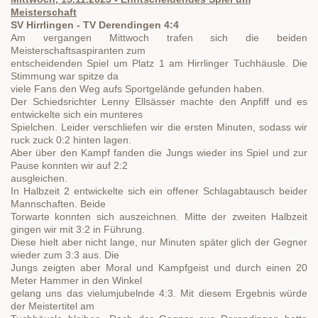
Meisterschaft
SV Hirrlingen - TV Derendingen 4:4
Am vergangen Mittwoch trafen sich die beiden
Meisterschaftsaspiranten zum
entscheidenden Spiel um Platz 1 am Hirrlinger Tuchhäusle. Die
Stimmung war spitze da
viele Fans den Weg aufs Sportgelände gefunden haben.
Der Schiedsrichter Lenny Ellsässer machte den Anpfiff und es
entwickelte sich ein munteres
Spielchen. Leider verschliefen wir die ersten Minuten, sodass wir
ruck zuck 0:2 hinten lagen.
Aber über den Kampf fanden die Jungs wieder ins Spiel und zur
Pause konnten wir auf 2:2
ausgleichen.
In Halbzeit 2 entwickelte sich ein offener Schlagabtausch beider
Mannschaften. Beide
Torwarte konnten sich auszeichnen. Mitte der zweiten Halbzeit
gingen wir mit 3:2 in Führung.
Diese hielt aber nicht lange, nur Minuten später glich der Gegner
wieder zum 3:3 aus. Die
Jungs zeigten aber Moral und Kampfgeist und durch einen 20
Meter Hammer in den Winkel
gelang uns das vielumjubelnde 4:3. Mit diesem Ergebnis würde
der Meistertitel am