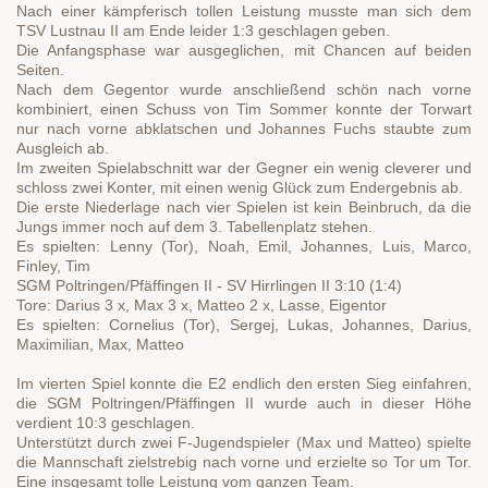
Nach einer kämpferisch tollen Leistung musste man sich dem
TSV Lustnau II am Ende leider 1:3 geschlagen geben.
Die Anfangsphase war ausgeglichen, mit Chancen auf beiden
Seiten.
Nach dem Gegentor wurde anschließend schön nach vorne
kombiniert, einen Schuss von Tim Sommer konnte der Torwart
nur nach vorne abklatschen und Johannes Fuchs staubte zum
Ausgleich ab.
Im zweiten Spielabschnitt war der Gegner ein wenig cleverer und
schloss zwei Konter, mit einen wenig Glück zum Endergebnis ab.
Die erste Niederlage nach vier Spielen ist kein Beinbruch, da die
Jungs immer noch auf dem 3. Tabellenplatz stehen.
Es spielten: Lenny (Tor), Noah, Emil, Johannes, Luis, Marco,
Finley, Tim
SGM Poltringen/Pfäffingen II - SV Hirrlingen II 3:10 (1:4)
Tore: Darius 3 x, Max 3 x, Matteo 2 x, Lasse, Eigentor
Es spielten: Cornelius (Tor), Sergej, Lukas, Johannes, Darius,
Maximilian, Max, Matteo
Im vierten Spiel konnte die E2 endlich den ersten Sieg einfahren,
die SGM Poltringen/Pfäffingen II wurde auch in dieser Höhe
verdient 10:3 geschlagen.
Unterstützt durch zwei F-Jugendspieler (Max und Matteo) spielte
die Mannschaft zielstrebig nach vorne und erzielte so Tor um Tor.
Eine insgesamt tolle Leistung vom ganzen Team.