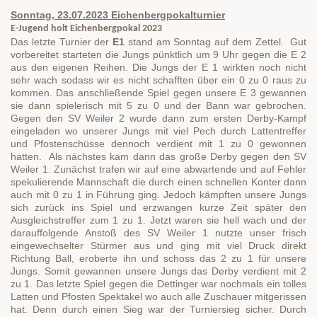
Sonntag, 23.07.2023 Eichenbergpokalturnier
E-Jugend holt Eichenbergpokal 2023
Das letzte Turnier der
E1
stand am Sonntag auf dem Zettel. Gut
vorbereitet starteten die Jungs pünktlich um 9 Uhr gegen die E 2
aus den eigenen Reihen. Die Jungs der E 1 wirkten noch nicht
sehr wach sodass wir es nicht schafften über ein 0 zu 0 raus zu
kommen. Das anschließende Spiel gegen unsere E 3 gewannen
sie dann spielerisch mit 5 zu 0 und der Bann war gebrochen.
Gegen den SV Weiler 2 wurde dann zum ersten Derby-Kampf
eingeladen wo unserer Jungs mit viel Pech durch Lattentreffer
und Pfostenschüsse dennoch verdient mit 1 zu 0 gewonnen
hatten. Als nächstes kam dann das große Derby gegen den SV
Weiler 1. Zunächst trafen wir auf eine abwartende und auf Fehler
spekulierende Mannschaft die durch einen schnellen Konter dann
auch mit 0 zu 1 in Führung ging. Jedoch kämpften unsere Jungs
sich zurück ins Spiel und erzwangen kurze Zeit später den
Ausgleichstreffer zum 1 zu 1. Jetzt waren sie hell wach und der
darauffolgende Anstoß des SV Weiler 1 nutzte unser frisch
eingewechselter Stürmer aus und ging mit viel Druck direkt
Richtung Ball, eroberte ihn und schoss das 2 zu 1 für unsere
Jungs. Somit gewannen unsere Jungs das Derby verdient mit 2
zu 1. Das letzte Spiel gegen die Dettinger war nochmals ein tolles
Latten und Pfosten Spektakel wo auch alle Zuschauer mitgerissen
hat. Denn durch einen Sieg war der Turniersieg sicher. Durch