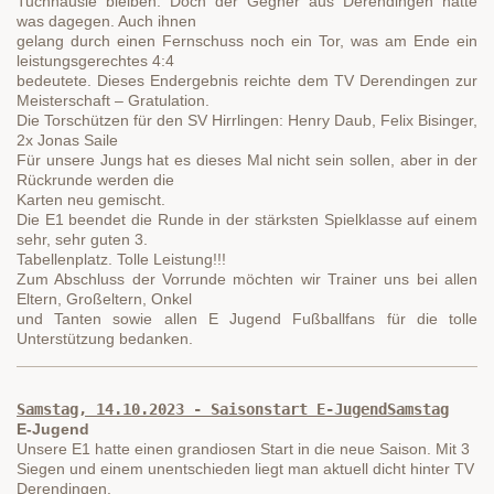
Tuchhäusle bleiben. Doch der Gegner aus Derendingen hatte
was dagegen. Auch ihnen
gelang durch einen Fernschuss noch ein Tor, was am Ende ein
leistungsgerechtes 4:4
bedeutete. Dieses Endergebnis reichte dem TV Derendingen zur
Meisterschaft – Gratulation.
Die Torschützen für den SV Hirrlingen: Henry Daub, Felix Bisinger,
2x Jonas Saile
Für unsere Jungs hat es dieses Mal nicht sein sollen, aber in der
Rückrunde werden die
Karten neu gemischt.
Die E1 beendet die Runde in der stärksten Spielklasse auf einem
sehr, sehr guten 3.
Tabellenplatz. Tolle Leistung!!!
Zum Abschluss der Vorrunde möchten wir Trainer uns bei allen
Eltern, Großeltern, Onkel
und Tanten sowie allen E Jugend Fußballfans für die tolle
Unterstützung bedanken.
Samstag, 14.10.2023 - Saisonstart E-JugendSamstag
E-Jugend
Unsere E1 hatte einen grandiosen Start in die neue Saison. Mit 3 
Siegen und einem unentschieden liegt man aktuell dicht hinter TV 
Derendingen.
