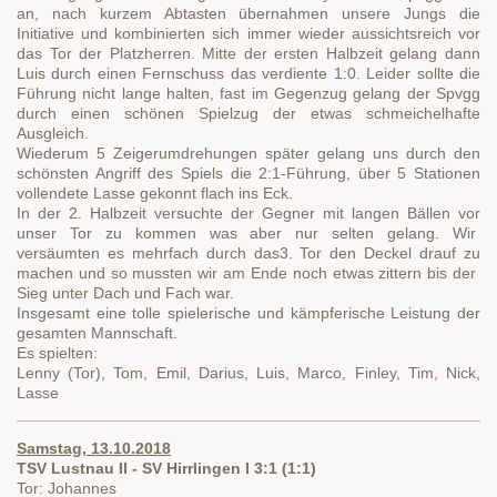
an, nach kurzem Abtasten übernahmen unsere Jungs die
Initiative und kombinierten sich immer wieder aussichtsreich vor
das Tor der Platzherren. Mitte der ersten Halbzeit gelang dann
Luis durch einen Fernschuss das verdiente 1:0. Leider sollte die
Führung nicht lange halten, fast im Gegenzug gelang der Spvgg
durch einen schönen Spielzug der etwas schmeichelhafte
Ausgleich.
Wiederum 5 Zeigerumdrehungen später gelang uns durch den
schönsten Angriff des Spiels die 2:1-Führung, über 5 Stationen
vollendete Lasse gekonnt flach ins Eck.
In der 2. Halbzeit versuchte der Gegner mit langen Bällen vor
unser Tor zu kommen was aber nur selten gelang. Wir
versäumten es mehrfach durch das3. Tor den Deckel drauf zu
machen und so mussten wir am Ende noch etwas zittern bis der
Sieg unter Dach und Fach war.
Insgesamt eine tolle spielerische und kämpferische Leistung der
gesamten Mannschaft.
Es spielten:
Lenny (Tor), Tom, Emil, Darius, Luis, Marco, Finley, Tim, Nick,
Lasse
Samstag, 13.10.2018
TSV Lustnau II - SV Hirrlingen I 3:1 (1:1)
Tor: Johannes