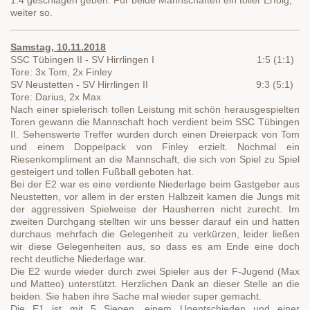
weiter so.
Samstag, 10.11.2018
SSC Tübingen II - SV Hirrlingen I 1:5 (1:1)
Tore: 3x Tom, 2x Finley
SV Neustetten - SV Hirrlingen II 9:3 (5:1)
Tore: Darius, 2x Max
Nach einer spielerisch tollen Leistung mit schön herausgespielten
Toren gewann die Mannschaft hoch verdient beim SSC Tübingen
II. Sehenswerte Treffer wurden durch einen Dreierpack von Tom
und einem Doppelpack von Finley erzielt. Nochmal ein
Riesenkompliment an die Mannschaft, die sich von Spiel zu Spiel
gesteigert und tollen Fußball geboten hat.
Bei der E2 war es eine verdiente Niederlage beim Gastgeber aus
Neustetten, vor allem in der ersten Halbzeit kamen die Jungs mit
der aggressiven Spielweise der Hausherren nicht zurecht. Im
zweiten Durchgang stellten wir uns besser darauf ein und hatten
durchaus mehrfach die Gelegenheit zu verkürzen, leider ließen
wir diese Gelegenheiten aus, so dass es am Ende eine doch
recht deutliche Niederlage war.
Die E2 wurde wieder durch zwei Spieler aus der F-Jugend (Max
und Matteo) unterstützt. Herzlichen Dank an dieser Stelle an die
beiden. Sie haben ihre Sache mal wieder super gemacht.
Die E1 ist mit 5 Siegen, einem Unentschieden und einer