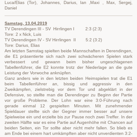
Luca/Elias (Tor), Johannes, Darius, Ian ,Maxi , Max, Sergej,
Daniel
Samstag, 13.04.2019
TV Derendingen III - SV Hirrlingen I 2:3 (2:3)
Tore: 2 x Nick, Luis
TV Derendingen IV - SV Hirrlingen II 5:2 (3:2)
Tore: Darius, Elias
Am letzten Samstag spielten beide Mannschaften in Derendingen,
die E1 präsentierte sich nach zwei schwächeren Spielen stark
verbessert und gewann beim bisher ungeschlagenen
Tabellenführer, die E2 konnte trotz der Niederlage an die gute
Leistung der Vorwoche anknüpfen.
Ganz anders wie in den letzten beiden Heimspielen trat die E1
beim Tabellenführer an, bissig und aggressiv in den
Zweikämpfen, zielstrebig vor dem Tor und abgeklärt in der
Defensive, so stellte man die Derendinger zu Beginn der Partie
vor große Probleme. Der Lohn war eine 3:0-Führung nach
gerade einmal 12 gespielten Minuten. Mit zunehmender
Spieldauer stellte sich der Gegner immer besser auf unsere
Spielweise ein und erzielte bis zur Pause noch zwei Treffer. In der
zweiten Hälfte war es eine Partie auf Augenhöhe mit Chancen auf
beiden Seiten, ein Tor sollte aber nicht mehr fallen. So blieb es
am Ende bei einem hart umkämpften aber nicht unverdienten 3:2-