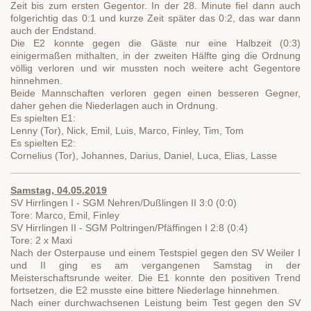
Zeit bis zum ersten Gegentor. In der 28. Minute fiel dann auch
folgerichtig das 0:1 und kurze Zeit später das 0:2, das war dann
auch der Endstand.
Die E2 konnte gegen die Gäste nur eine Halbzeit (0:3)
einigermaßen mithalten, in der zweiten Hälfte ging die Ordnung
völlig verloren und wir mussten noch weitere acht Gegentore
hinnehmen.
Beide Mannschaften verloren gegen einen besseren Gegner,
daher gehen die Niederlagen auch in Ordnung.
Es spielten E1:
Lenny (Tor), Nick, Emil, Luis, Marco, Finley, Tim, Tom
Es spielten E2:
Cornelius (Tor), Johannes, Darius, Daniel, Luca, Elias, Lasse
Samstag, 04.05.2019
SV Hirrlingen I - SGM Nehren/Dußlingen II 3:0 (0:0)
Tore: Marco, Emil, Finley
SV Hirrlingen II - SGM Poltringen/Pfäffingen I 2:8 (0:4)
Tore: 2 x Maxi
Nach der Osterpause und einem Testspiel gegen den SV Weiler I
und II ging es am vergangenen Samstag in der
Meisterschaftsrunde weiter. Die E1 konnte den positiven Trend
fortsetzen, die E2 musste eine bittere Niederlage hinnehmen.
Nach einer durchwachsenen Leistung beim Test gegen den SV