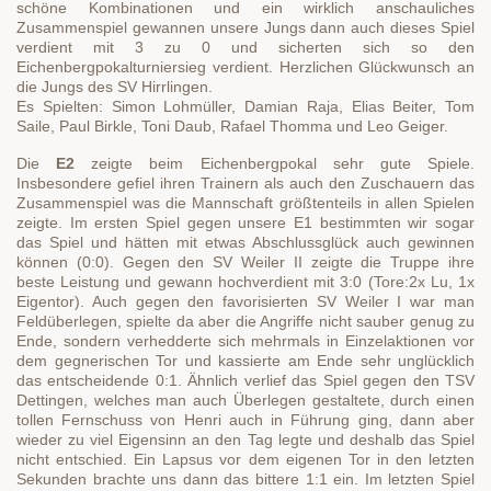
schöne Kombinationen und ein wirklich anschauliches
Zusammenspiel gewannen unsere Jungs dann auch dieses Spiel
verdient mit 3 zu 0 und sicherten sich so den
Eichenbergpokalturniersieg verdient. Herzlichen Glückwunsch an
die Jungs des SV Hirrlingen.
Es Spielten: Simon Lohmüller, Damian Raja, Elias Beiter, Tom
Saile, Paul Birkle, Toni Daub, Rafael Thomma und Leo Geiger.
Die
E2
zeigte beim Eichenbergpokal sehr gute Spiele.
Insbesondere gefiel ihren Trainern als auch den Zuschauern das
Zusammenspiel was die Mannschaft größtenteils in allen Spielen
zeigte. Im ersten Spiel gegen unsere E1 bestimmten wir sogar
das Spiel und hätten mit etwas Abschlussglück auch gewinnen
können (0:0). Gegen den SV Weiler II zeigte die Truppe ihre
beste Leistung und gewann hochverdient mit 3:0 (Tore:2x Lu, 1x
Eigentor). Auch gegen den favorisierten SV Weiler I war man
Feldüberlegen, spielte da aber die Angriffe nicht sauber genug zu
Ende, sondern verhedderte sich mehrmals in Einzelaktionen vor
dem gegnerischen Tor und kassierte am Ende sehr unglücklich
das entscheidende 0:1. Ähnlich verlief das Spiel gegen den TSV
Dettingen, welches man auch Überlegen gestaltete, durch einen
tollen Fernschuss von Henri auch in Führung ging, dann aber
wieder zu viel Eigensinn an den Tag legte und deshalb das Spiel
nicht entschied. Ein Lapsus vor dem eigenen Tor in den letzten
Sekunden brachte uns dann das bittere 1:1 ein. Im letzten Spiel