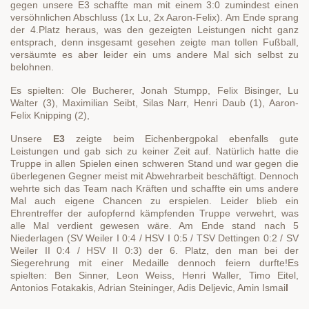
gegen unsere E3 schaffte man mit einem 3:0 zumindest einen
versöhnlichen Abschluss (1x Lu, 2x Aaron-Felix). Am Ende sprang
der 4.Platz heraus, was den gezeigten Leistungen nicht ganz
entsprach, denn insgesamt gesehen zeigte man tollen Fußball,
versäumte es aber leider ein ums andere Mal sich selbst zu
belohnen.
Es spielten: Ole Bucherer, Jonah Stumpp, Felix Bisinger, Lu
Walter (3), Maximilian Seibt, Silas Narr, Henri Daub (1), Aaron-
Felix Knipping (2),
Unsere
E3
zeigte beim Eichenbergpokal ebenfalls gute
Leistungen und gab sich zu keiner Zeit auf. Natürlich hatte die
Truppe in allen Spielen einen schweren Stand und war gegen die
überlegenen Gegner meist mit Abwehrarbeit beschäftigt. Dennoch
wehrte sich das Team nach Kräften und schaffte ein ums andere
Mal auch eigene Chancen zu erspielen. Leider blieb ein
Ehrentreffer der aufopfernd kämpfenden Truppe verwehrt, was
alle Mal verdient gewesen wäre. Am Ende stand nach 5
Niederlagen (SV Weiler I 0:4 / HSV I 0:5 / TSV Dettingen 0:2 / SV
Weiler II 0:4 / HSV II 0:3) der 6. Platz, den man bei der
Siegerehrung mit einer Medaille dennoch feiern durfte!Es
spielten: Ben Sinner, Leon Weiss, Henri Waller, Timo Eitel,
Antonios Fotakakis, Adrian Steininger, Adis Deljevic, Amin Ismai
l