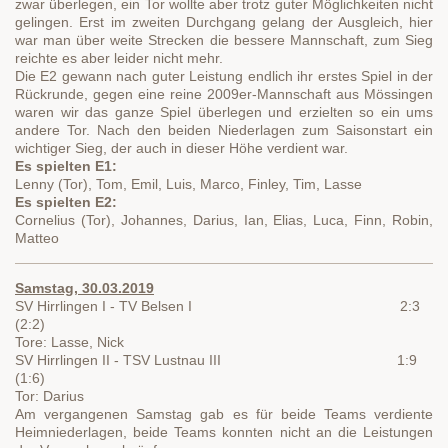
zwar überlegen, ein Tor wollte aber trotz guter Möglichkeiten nicht
gelingen. Erst im zweiten Durchgang gelang der Ausgleich, hier
war man über weite Strecken die bessere Mannschaft, zum Sieg
reichte es aber leider nicht mehr.
Die E2 gewann nach guter Leistung endlich ihr erstes Spiel in der
Rückrunde, gegen eine reine 2009er-Mannschaft aus Mössingen
waren wir das ganze Spiel überlegen und erzielten so ein ums
andere Tor. Nach den beiden Niederlagen zum Saisonstart ein
wichtiger Sieg, der auch in dieser Höhe verdient war.
Es spielten E1:
Lenny (Tor), Tom, Emil, Luis, Marco, Finley, Tim, Lasse
Es spielten E2:
Cornelius (Tor), Johannes, Darius, Ian, Elias, Luca, Finn, Robin,
Matteo
Samstag, 30.03.2019
SV Hirrlingen I - TV Belsen I 2:3
(2:2)
Tore: Lasse, Nick
SV Hirrlingen II - TSV Lustnau III 1:9
(1:6)
Tor: Darius
Am vergangenen Samstag gab es für beide Teams verdiente
Heimniederlagen, beide Teams konnten nicht an die Leistungen