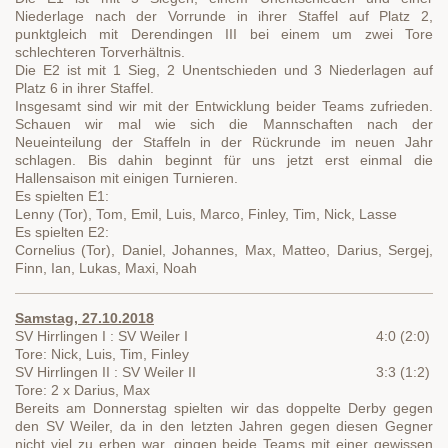
Niederlage nach der Vorrunde in ihrer Staffel auf Platz 2,
punktgleich mit Derendingen III bei einem um zwei Tore
schlechteren Torverhältnis.
Die E2 ist mit 1 Sieg, 2 Unentschieden und 3 Niederlagen auf
Platz 6 in ihrer Staffel.
Insgesamt sind wir mit der Entwicklung beider Teams zufrieden.
Schauen wir mal wie sich die Mannschaften nach der
Neueinteilung der Staffeln in der Rückrunde im neuen Jahr
schlagen. Bis dahin beginnt für uns jetzt erst einmal die
Hallensaison mit einigen Turnieren.
Es spielten E1:
Lenny (Tor), Tom, Emil, Luis, Marco, Finley, Tim, Nick, Lasse
Es spielten E2:
Cornelius (Tor), Daniel, Johannes, Max, Matteo, Darius, Sergej,
Finn, Ian, Lukas, Maxi, Noah
Samstag, 27.10.2018
SV Hirrlingen I : SV Weiler I 4:0 (2:0)
Tore: Nick, Luis, Tim, Finley
SV Hirrlingen II : SV Weiler II 3:3 (1:2)
Tore: 2 x Darius, Max
Bereits am Donnerstag spielten wir das doppelte Derby gegen
den SV Weiler, da in den letzten Jahren gegen diesen Gegner
nicht viel zu erben war, gingen beide Teams mit einer gewissen