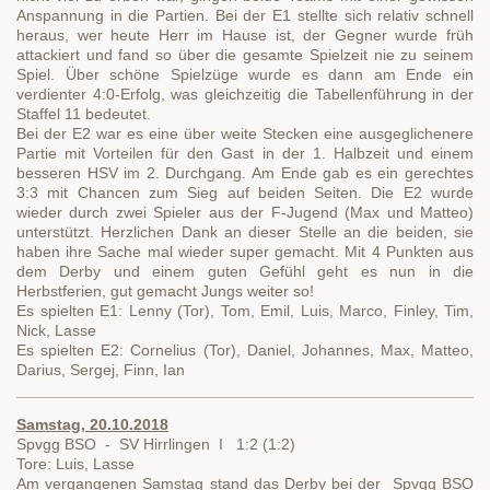
Anspannung in die Partien. Bei der E1 stellte sich relativ schnell
heraus, wer heute Herr im Hause ist, der Gegner wurde früh
attackiert und fand so über die gesamte Spielzeit nie zu seinem
Spiel. Über schöne Spielzüge wurde es dann am Ende ein
verdienter 4:0-Erfolg, was gleichzeitig die Tabellenführung in der
Staffel 11 bedeutet.
Bei der E2 war es eine über weite Stecken eine ausgeglichenere
Partie mit Vorteilen für den Gast in der 1. Halbzeit und einem
besseren HSV im 2. Durchgang. Am Ende gab es ein gerechtes
3:3 mit Chancen zum Sieg auf beiden Seiten. Die E2 wurde
wieder durch zwei Spieler aus der F-Jugend (Max und Matteo)
unterstützt. Herzlichen Dank an dieser Stelle an die beiden, sie
haben ihre Sache mal wieder super gemacht. Mit 4 Punkten aus
dem Derby und einem guten Gefühl geht es nun in die
Herbstferien, gut gemacht Jungs weiter so!
Es spielten E1: Lenny (Tor), Tom, Emil, Luis, Marco, Finley, Tim,
Nick, Lasse
Es spielten E2: Cornelius (Tor), Daniel, Johannes, Max, Matteo,
Darius, Sergej, Finn, Ian
Samstag, 20.10.2018
Spvgg BSO - SV Hirrlingen I 1:2 (1:2)
Tore: Luis, Lasse
Am vergangenen Samstag stand das Derby bei der Spvgg BSO