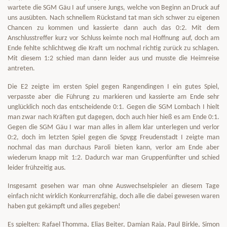
wartete die SGM Gäu I auf unsere Jungs, welche von Beginn an Druck auf
uns ausübten. Nach schnellem Rückstand tat man sich schwer zu eigenen
Chancen zu kommen und kassierte dann auch das 0:2. Mit dem
Anschlusstreffer kurz vor Schluss keimte noch mal Hoffnung auf, doch am
Ende fehlte schlichtweg die Kraft um nochmal richtig zurück zu schlagen.
Mit diesem 1:2 schied man dann leider aus und musste die Heimreise
antreten.
Die E2 zeigte im ersten Spiel gegen Rangendingen I ein gutes Spiel,
verpasste aber die Führung zu markieren und kassierte am Ende sehr
unglücklich noch das entscheidende 0:1. Gegen die SGM Lombach I hielt
man zwar nach Kräften gut dagegen, doch auch hier hieß es am Ende 0:1.
Gegen die SGM Gäu I war man alles in allem klar unterlegen und verlor
0:2, doch im letzten Spiel gegen die Spvgg Freudenstadt I zeigte man
nochmal das man durchaus Paroli bieten kann, verlor am Ende aber
wiederum knapp mit 1:2. Dadurch war man Gruppenfünfter und schied
leider frühzeitig aus.
Insgesamt gesehen war man ohne Auswechselspieler an diesem Tage
einfach nicht wirklich Konkurrenzfähig, doch alle die dabei gewesen waren
haben gut gekämpft und alles gegeben!
Es spielten: Rafael Thomma, Elias Beiter, Damian Raja, Paul Birkle, Simon