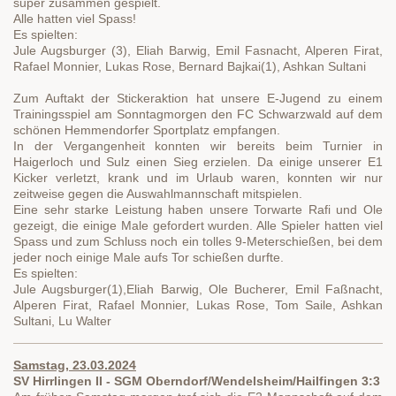
super zusammen gespielt.
Alle hatten viel Spass!
Es spielten:
Jule Augsburger (3), Eliah Barwig, Emil Fasnacht, Alperen Firat,
Rafael Monnier, Lukas Rose, Bernard Bajkai(1), Ashkan Sultani
Zum Auftakt der Stickeraktion hat unsere E-Jugend zu einem
Trainingsspiel am Sonntagmorgen den FC Schwarzwald auf dem
schönen Hemmendorfer Sportplatz empfangen.
In der Vergangenheit konnten wir bereits beim Turnier in
Haigerloch und Sulz einen Sieg erzielen. Da einige unserer E1
Kicker verletzt, krank und im Urlaub waren, konnten wir nur
zeitweise gegen die Auswahlmannschaft mitspielen.
Eine sehr starke Leistung haben unsere Torwarte Rafi und Ole
gezeigt, die einige Male gefordert wurden. Alle Spieler hatten viel
Spass und zum Schluss noch ein tolles 9-Meterschießen, bei dem
jeder noch einige Male aufs Tor schießen durfte.
Es spielten:
Jule Augsburger(1),Eliah Barwig, Ole Bucherer, Emil Faßnacht,
Alperen Firat, Rafael Monnier, Lukas Rose, Tom Saile, Ashkan
Sultani, Lu Walter
Samstag, 23.03.2024
SV Hirrlingen II - SGM Oberndorf/Wendelsheim/Hailfingen 3:3