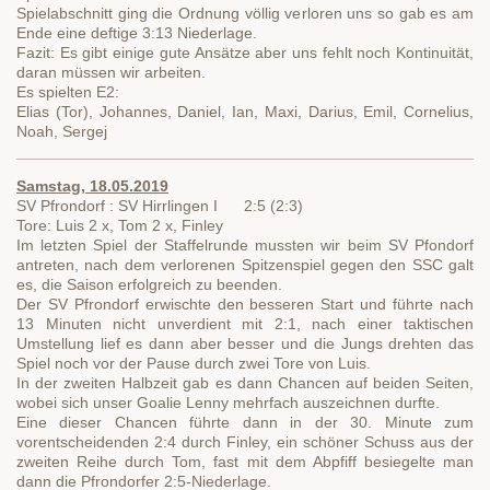
Spielabschnitt ging die Ordnung völlig verloren uns so gab es am
Ende eine deftige 3:13 Niederlage.
Fazit: Es gibt einige gute Ansätze aber uns fehlt noch Kontinuität,
daran müssen wir arbeiten.
Es spielten E2:
Elias (Tor), Johannes, Daniel, Ian, Maxi, Darius, Emil, Cornelius,
Noah, Sergej
Samstag, 18.05.2019
SV Pfrondorf : SV Hirrlingen I 2:5 (2:3)
Tore: Luis 2 x, Tom 2 x, Finley
Im letzten Spiel der Staffelrunde mussten wir beim SV Pfondorf
antreten, nach dem verlorenen Spitzenspiel gegen den SSC galt
es, die Saison erfolgreich zu beenden.
Der SV Pfrondorf erwischte den besseren Start und führte nach
13 Minuten nicht unverdient mit 2:1, nach einer taktischen
Umstellung lief es dann aber besser und die Jungs drehten das
Spiel noch vor der Pause durch zwei Tore von Luis.
In der zweiten Halbzeit gab es dann Chancen auf beiden Seiten,
wobei sich unser Goalie Lenny mehrfach auszeichnen durfte.
Eine dieser Chancen führte dann in der 30. Minute zum
vorentscheidenden 2:4 durch Finley, ein schöner Schuss aus der
zweiten Reihe durch Tom, fast mit dem Abpfiff besiegelte man
dann die Pfrondorfer 2:5-Niederlage.